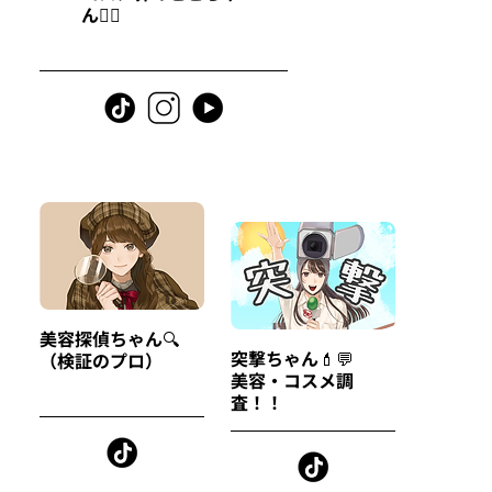
ん🧚‍♀️
美容探偵ちゃん🔍
突撃ちゃん💄💬
（検証のプロ）
美容・コスメ調
査！！