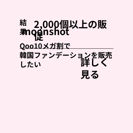
2,000個以上の販
結
moonshot
果
促
Qoo10メガ割で
韓国ファンデーションを販売
詳しく
したい
見る