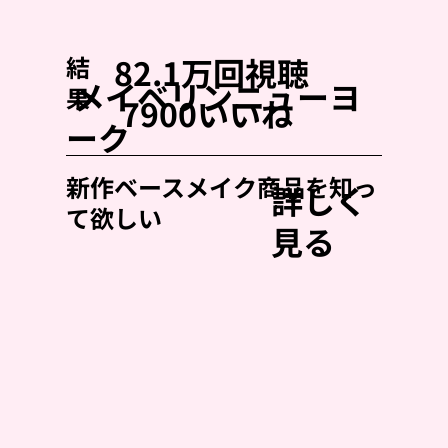
82.1万回視聴
結
メイベリンニューヨ
果
7900いいね
ーク
新作ベースメイク商品を知っ
詳しく
て欲しい
見る